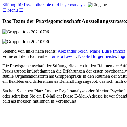
Stiftung für Psychotherapie und Psychoanalyse
☰ Menu
☰
Das Team der Praxisgemeinschaft Ausstellungsstrasse
Stehend von links nach rechts:
Alexander Sölch
,
Marie-Luise Imholz
Vorne auf dem Fauteuille:
Tamara Lewin
,
Nicole Burgermeister
,
Ingri
Die Praxisgemeinschaft der Stiftung, die auch in den Räumen der Stift
Praxisgruppe knüpft damit an die Erfahrungen der ersten psychoanaly
stabile Organisationsform als Gruppenpraxis in den Räumen der Stift
ein flexibles und differenziertes Behandlungsangebot, das sich nach d
Suchen Sie einen Platz für eine Psychoanalyse oder für eine Psychoth
oder schreiben Sie ein E-Mail an:
Diese E-Mail-Adresse ist vor Spamb
bald als möglich mit Ihnen in Verbindung.